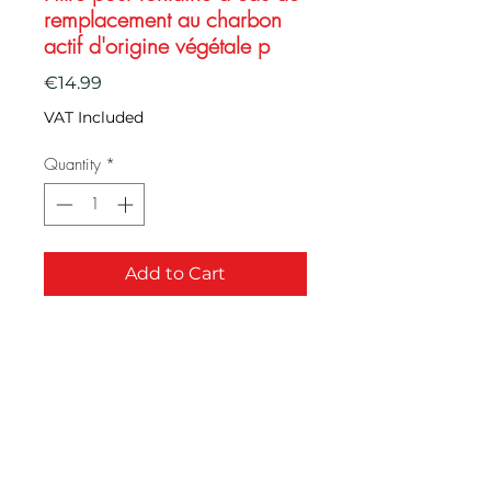
remplacement au charbon
actif d'origine végétale p
Price
€14.99
VAT Included
Quantity
*
Add to Cart