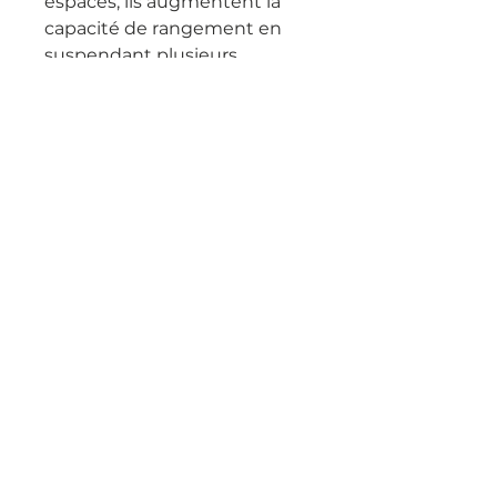
espaces, ils augmentent la
capacité de rangement en
suspendant plusieurs
vêtements ensemble.
Robustes et durables, ils
conviennent à tous types de
vêtements.
Top of page
Terms of Sales
Privacy Policy
Legal Notice
Cookie policy
WHO ARE WE ?