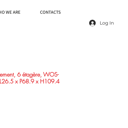
O WE ARE
CONTACTS
Log In
ement, 6 étagère, WOS-
 L26.5 x P68.9 x H109.4