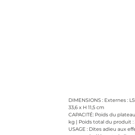
DIMENSIONS : Externes : L59 
33,6 x H 11,5 cm

CAPACITÉ: Poids du plateau su
kg | Poids total du produit :
USAGE : Dites adieu aux effe