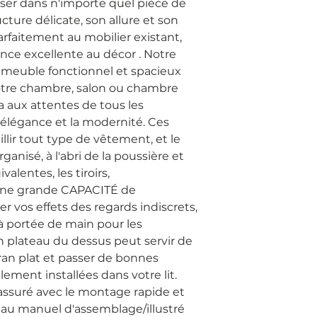
r dans n'importe quel pièce de 
cture délicate, son allure et son 
arfaitement au mobilier existant, 
ce excellente au décor . Notre 
uble fonctionnel et spacieux 
votre chambre, salon ou chambre 
 aux attentes de tous les 
'élégance et la modernité. Ces 
llir tout type de vêtement, et le 
anisé, à l'abri de la poussière et 
alentes, les tiroirs, 
 une grande CAPACITÉ de 
 vos effets des regards indiscrets, 
à portée de main pour les 
on plateau du dessus peut servir de 
an plat et passer de bonnes 
ement installées dans votre lit.

suré avec le montage rapide et 
au manuel d'assemblage/illustré 