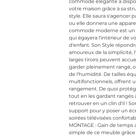
commode élégante à dispose
votre maison grâce à sa stru
style. Elle saura s'agencer p
ou elle donnera une apparen
commode moderne est un me
qui égayera l'intérieur de 
d'enfant. Son Style répondra
amoureux de la simplicité, l
larges tiroirs peuvent accuei
garder pleinement rangé, org
de l'humidité. De tailles équiv
multifonctionnels, offrent
rangement. De quoi protéger
tout en les gardant rangés 
retrouver en un clin d'il ! S
support pour y poser un écr
soirées télévisées confortabl
MONTAGE : Gain de temps as
simple de ce meuble grâce 