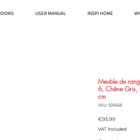
ROOMS
USER MANUAL
INSPI HOME
WH
Meuble de rang
6, Chêne Gris,
cm
SKU: 531668
Price
€95.99
VAT Included