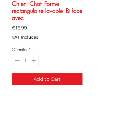
Chien- Chat- Forme
rectangulaire lavable- Bi-face
avec
Price
€16.99
VAT Included
Quantity
*
Add to Cart